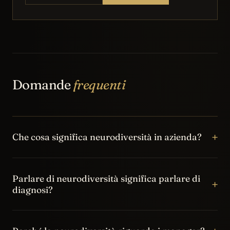
Domande
frequenti
+
Che cosa significa neurodiversità in azienda?
Significa riconoscere che le persone possono pensare,
apprendere, comunicare e gestire energia e stimoli in
Parlare di neurodiversità significa parlare di
+
diagnosi?
modi diversi, e che queste differenze possono
influenzare il lavoro.
Non solo. Le diagnosi possono essere rilevanti, ma in