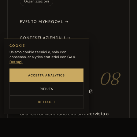
Organizzazioni
EVENTO MYHRGOAL →
CONTESTI AZIENDALI →
COOKIE
Usiamo cookie tecnici e, solo con
consenso, analytics statistici con GA4.
Dettagli
08
ACCETTA ANALYTICS
CA’ FOSCARI VENEZIA
Reverse mentoring e
RIFIUTA
sviluppo HR
DETTAGLI
Una tesi universitaria cita un’intervista a
Eleonora Pizzutti in un progetto di reverse
mentoring, collegando competenze
personali, empatia, affidabilità e sensibilità