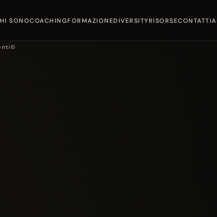
HI SONO
COACHING
FORMAZIONE
DIVERSITY
RISORSE
CONTATTI
A
enti©