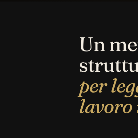
Un me
strutt
per leg
lavoro 