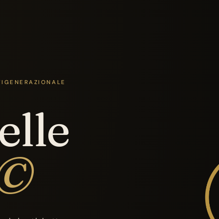
TIGENERAZIONALE
elle
i©