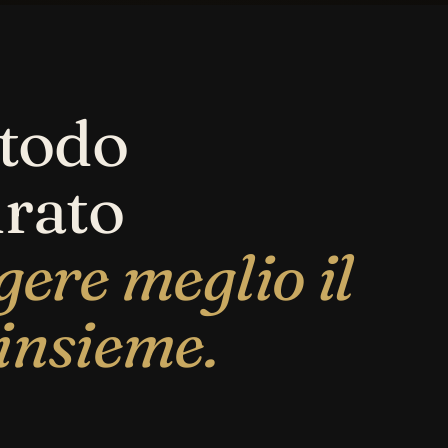
todo
urato
gere meglio il
insieme.