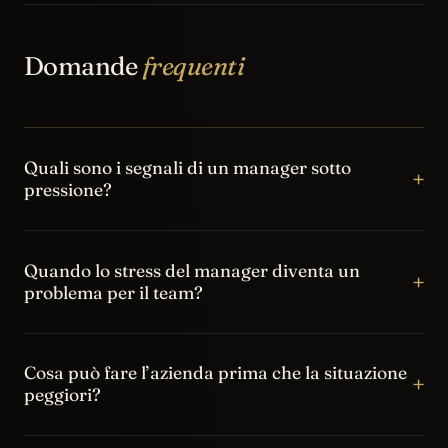
Domande
frequenti
Quali sono i segnali di un manager sotto
+
pressione?
Urgenza continua, controllo eccessivo, poca
disponibilità all’ascolto, decisioni reattive,
Quando lo stress del manager diventa un
+
problema per il team?
comunicazione brusca, difficoltà a delegare e tendenza a
trasformare ogni tema in priorità immediata.
Quando smette di essere una fatica individuale e diventa
una norma relazionale: il team lavora in allarme, evita il
Cosa può fare l’azienda prima che la situazione
+
peggiori?
confronto, aspetta istruzioni continue o perde fiducia e
autonomia.